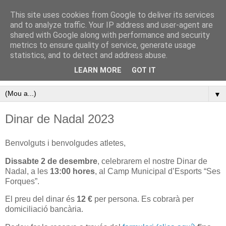
This site uses cookies from Google to deliver its services
Pàgina oficial del Club
and to analyze traffic. Your IP address and user-agent are
shared with Google along with performance and security
Atletisme Porreres
metrics to ensure quality of service, generate usage
statistics, and to detect and address abuse.
Disfruta de l’atletisme a Porreres
LEARN MORE
GOT IT
▼
Dinar de Nadal 2023
Benvolguts i benvolgudes atletes,
Dissabte 2 de desembre
, celebrarem el nostre Dinar de
Nadal, a les
13:00 hores
, al Camp Municipal d’Esports “Ses
Forques”.
El preu del dinar és
12 €
per persona. Es cobrarà per
domiciliació bancària.