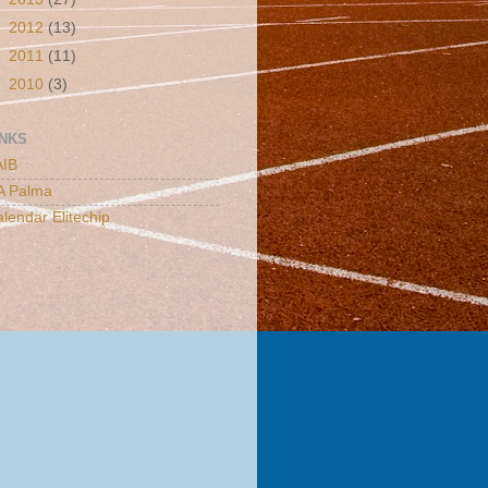
►
2012
(13)
►
2011
(11)
►
2010
(3)
INKS
AIB
A Palma
lendar Elitechip