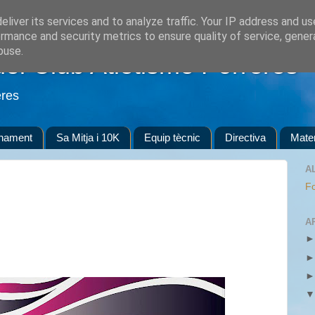
liver its services and to analyze traffic. Your IP address and u
rmance and security metrics to ensure quality of service, gene
buse.
del Club Atletisme Porreres
eres
enament
Sa Mitja i 10K
Equip tècnic
Directiva
Mater
A
Fo
A