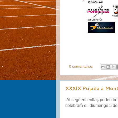
0 comentarios
XXXIX Pujada a Mont
Al següent enllaç podeu tro
celebrarà el diumenge 5 d