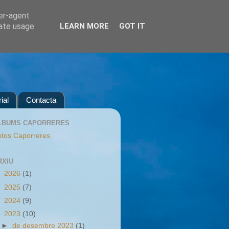
ser-agent
rate usage
LEARN MORE
GOT IT
ial
Contacta
LBUMS CAPORRERES
tos Caporreres
RXIU
►
2026
(1)
►
2025
(7)
►
2024
(9)
▼
2023
(10)
►
de desembre 2023
(1)