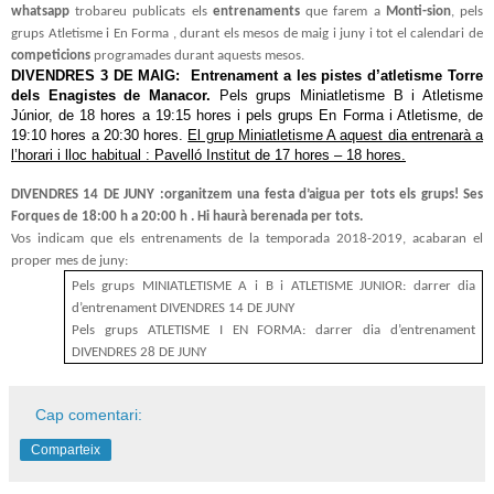
whatsapp
trobareu publicats els
entrenaments
que farem a
Monti-sion
, pels
grups Atletisme i En Forma , durant els mesos de maig i juny i tot el calendari de
competicions
programades durant aquests mesos.
DIVENDRES 3 DE MAIG:
Entrenament a les pistes d’atletisme Torre
dels Enagistes de Manacor.
Pels grups Miniatletisme B i Atletisme
Júnior, de 18 hores a 19:15 hores i pels grups En Forma i Atletisme, de
19:10 hores a 20:30 hores.
El grup Miniatletisme A aquest dia entrenarà a
l’horari i lloc habitual : Pavelló Institut de 17 hores – 18 hores.
DIVENDRES 14 DE JUNY :organitzem una festa d’aigua per tots els grups! Ses
Forques de 18:00 h a 20:00 h . Hi haurà berenada per tots.
Vos indicam que els entrenaments de la temporada 2018-2019, acabaran el
proper mes de juny:
Pels grups MINIATLETISME A i B i ATLETISME JUNIOR: darrer dia
d’entrenament DIVENDRES 14 DE JUNY
Pels grups ATLETISME I EN FORMA: darrer dia d’entrenament
DIVENDRES 28 DE JUNY
Cap comentari:
Comparteix