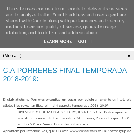
This site uses cookies from Google to deliver its services
Pàgina oficial del Club
and to analyze traffic. Your IP address and user-agent are
shared with Google along with performance and security
Atletisme Porreres
metrics to ensure quality of service, generate usage
statistics, and to detect and address abuse.
Disfruta de l’atletisme a Porreres
LEARN MORE
GOT IT
▼
C.A.PORRERES FINAL TEMPORADA
2018-2019:
El club atletisme Porreres organitza un sopar per celebrar, amb totes i tots els
atletes i les seves famílies,
el final d’aquesta temporada 2018-2019:
DIVENDRES 31 DE MAIG A SES FORQUES A LES 21 h.
Podeu apuntar-
vos als entrenaments fins divendres 24 de maig
Preu del sopar: 10 €
adults i 5 € nins/nines. Domiciliació bancària.
Aprofitem per informar-vos, que a la web
www.caporreres.es
i al nostre grup de