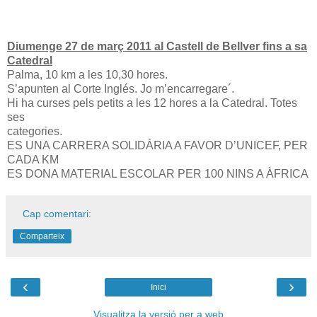
Diumenge 27 de març 2011 al Castell de Bellver fins a sa
Catedral
Palma, 10 km a les 10,30 hores.
S’apunten al Corte Inglés. Jo m’encarregare´.
Hi ha curses pels petits a les 12 hores a la Catedral. Totes
ses
categories.
ES UNA CARRERA SOLIDÀRIA A FAVOR D’UNICEF, PER
CADA KM
ES DONA MATERIAL ESCOLAR PER 100 NINS A ÀFRICA
Cap comentari:
Comparteix
‹
›
Inici
Visualitza la versió per a web