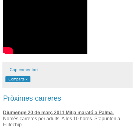
Cap comentari:
Comparteix
Pròximes carreres
Diumenge 20 de març 2011 Mitja marató a Palma.
Només carreres per adults. A les 10 hores. S’apunten a
Elitechip.