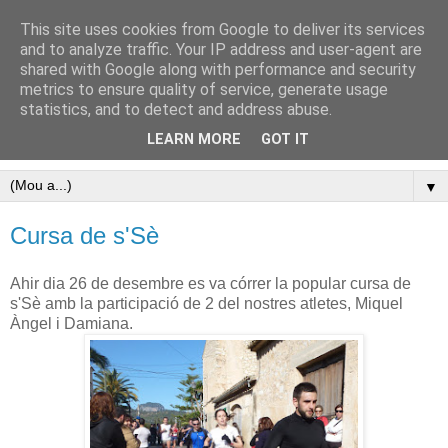
This site uses cookies from Google to deliver its services
Pàgina oficial del Club
and to analyze traffic. Your IP address and user-agent are
shared with Google along with performance and security
Atletisme Porreres
metrics to ensure quality of service, generate usage
statistics, and to detect and address abuse.
Disfruta de l’atletisme a Porreres
LEARN MORE
GOT IT
▼
Cursa de s'Sè
Ahir dia 26 de desembre es va córrer la popular cursa de
s'Sè amb la participació de 2 del nostres atletes, Miquel
Àngel i Damiana.