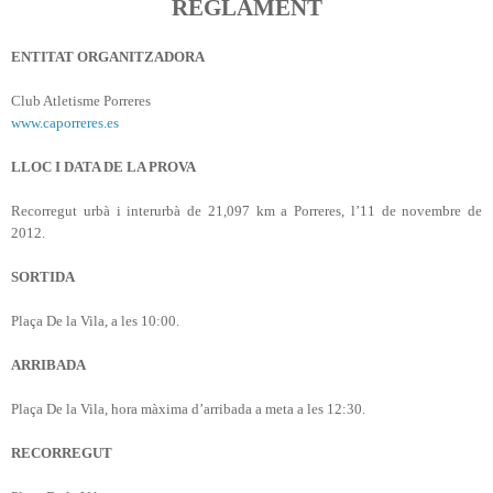
REGLAMENT
ENTITAT ORGANITZADORA
Club Atletisme Porreres
www.caporreres.es
LLOC I DATA DE
LA PROVA
Recorregut urbà i interurbà de
21,097 km
a Porreres, l’11 de novembre de
2012.
SORTIDA
Plaça De
la Vila
, a les 10:00.
ARRIBADA
Plaça De
la Vila
, hora màxima d’arribada a meta a les 12:30.
RECORREGUT