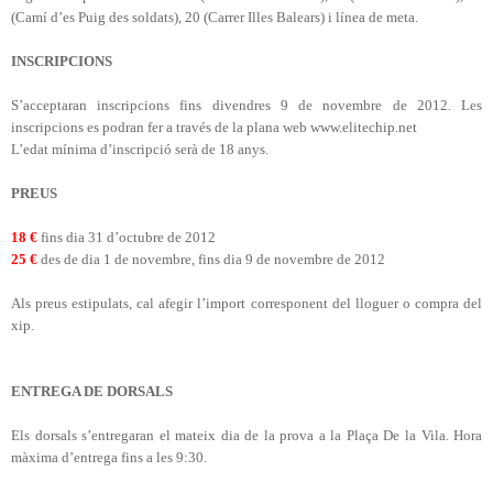
(Camí d’es Puig des soldats), 20 (Carrer Illes Balears) i línea de meta.
INSCRIPCIONS
S’acceptaran inscripcions fins divendres 9 de novembre de 2012. Les
inscripcions es podran fer a través de la plana web www.elitechip.net
L’edat mínima d’inscripció serà de 18 anys.
PREUS
18 €
fins dia 31 d’octubre de 2012
25 €
des de dia 1 de novembre, fins dia 9 de novembre de 2012
Als preus estipulats, cal afegir l’import corresponent del lloguer o compra del
xip.
ENTREGA DE DORSALS
Els dorsals s’entregaran el mateix dia de la prova a
la Plaça
De
la Vila. Hora
màxima d’entrega fins a les 9:30.