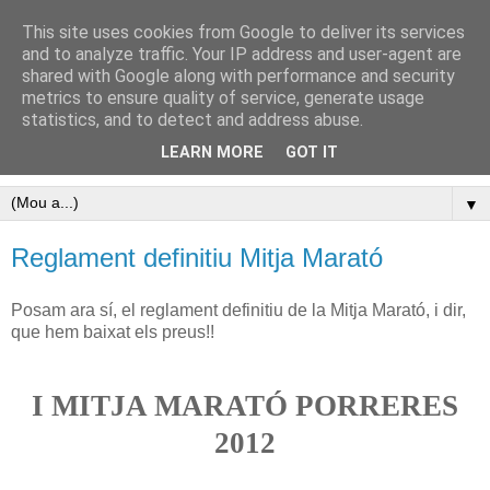
This site uses cookies from Google to deliver its services
Pàgina oficial del Club
and to analyze traffic. Your IP address and user-agent are
shared with Google along with performance and security
Atletisme Porreres
metrics to ensure quality of service, generate usage
statistics, and to detect and address abuse.
Disfruta de l’atletisme a Porreres
LEARN MORE
GOT IT
▼
Reglament definitiu Mitja Marató
Posam ara sí, el reglament definitiu de la Mitja Marató, i dir,
que hem baixat els preus!!
I MITJA MARATÓ PORRERES
2012