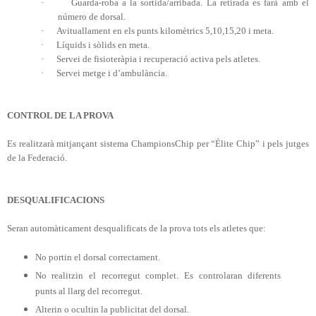
·
Guarda-roba a la sortida/arribada. La retirada es farà amb el
número de dorsal.
·
Avituallament en els punts kilomètrics 5,10,15,20 i meta.
·
Líquids i sòlids en meta.
·
Servei de fisioteràpia i recuperació activa pels atletes.
·
Servei metge i d’ambulància.
CONTROL DE
LA PROVA
Es realitzarà mitjançant sistema ChampionsChip per “Élite Chip” i pels jutges
de la Federació.
DESQUALIFICACIONS
Seran automàticament desqualificats de la prova tots els atletes que:
No portin el dorsal correctament.
No realitzin el recorregut complet. Es controlaran diferents
punts al llarg del recorregut.
Alterin o ocultin la publicitat del dorsal.