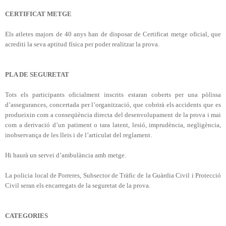
CERTIFICAT METGE
Els atletes majors de 40 anys han de disposar de Certificat metge oficial, que
acrediti la seva aptitud física per poder realitzar la prova.
PLA DE SEGURETAT
Tots els participants oficialment inscrits estaran coberts per una pòlissa
d’assegurances, concertada per l’organització, que cobrirà els accidents que es
produeixin com a conseqüència directa del desenvolupament de la prova i mai
com a derivació d’un patiment o tara latent, lesió, imprudència, negligència,
inobservança de les lleis i de l’articulat del reglament.
Hi haurà un servei d’ambulància amb metge.
La policia local de Porreres, Subsector de Tràfic de
la Guàrdia Civil
i Protecció
Civil seran els encarregats de la seguretat de la prova.
CATEGORIES