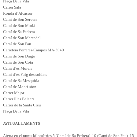
Plaça De
la Vila
Carrer Sala
Ronda d’Alcassor
Camí de Son Servera
Camí de Son Morlà
Camí de Sa Pedrera
Camí de Son Mercadal
Camí de Son Pau
Carretera Porreres-Campos MA-5040
Camí de Son Drago
Camí de Son Cota
Camí d’es Moreis
Camí d’es Puig des soldats
Camí de Sa Mesquida
Camí de Monti-sion
Carrer Major
Carrer Illes Balears
Carrer de
la Santa
Creu
Plaça De
la Vila
AVITUALLAMENTS
Aigua en el punts kilomètrics 5 (Camí de Sa Pedrera), 10 (Camí de Son Pau), 15