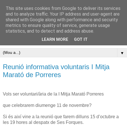
This site uses cookies from Google to deliver its services
Pàgina oficial del Club
and to analyze traffic. Your IP address and user-agent are
shared with Google along with performance and security
Atletisme Porreres
metrics to ensure quality of service, generate usage
statistics, and to detect and address abuse.
Disfruta de l’atletisme a Porreres
LEARN MORE
GOT IT
▼
Reunió informativa voluntaris I Mitja
Marató de Porreres
Vols ser voluntari/ària de la I Mitja Marató Porreres
que celebrarem diumenge 11 de novembre?
Si és així vine a la reunió que farem dilluns 15 d’octubre a
les 19 hores al despatx de Ses Forques.