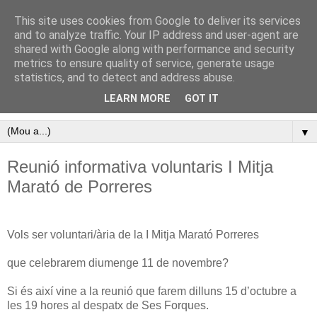
This site uses cookies from Google to deliver its services
Pàgina oficial del Club
and to analyze traffic. Your IP address and user-agent are
shared with Google along with performance and security
Atletisme Porreres
metrics to ensure quality of service, generate usage
statistics, and to detect and address abuse.
Disfruta de l’atletisme a Porreres
LEARN MORE
GOT IT
▼
Reunió informativa voluntaris I Mitja
Marató de Porreres
Vols ser voluntari/ària de la I Mitja Marató Porreres
que celebrarem diumenge 11 de novembre?
Si és així vine a la reunió que farem dilluns 15 d’octubre a
les 19 hores al despatx de Ses Forques.