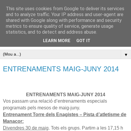
This site uses cookies from Google to deliver its services
Pàgina oficial del Club
and to analyze traffic. Your IP address and user-agent are
shared with Google along with performance and security
Atletisme Porreres
metrics to ensure quality of service, generate usage
statistics, and to detect and address abuse.
Disfruta de l’atletisme a Porreres
LEARN MORE
GOT IT
▼
ENTRENAMENTS MAIG-JUNY 2014
ENTRENAMENTS MAIG-JUNY 2014
Vos passam una relació d’entrenaments especials
programats pels mesos de maig-juny.
Entrenament Torre dels Enagistes – Pista d’atletisme de
Manacor:
Divendres 30 de maig
. Tots els grups. Partim a les 17,15 h