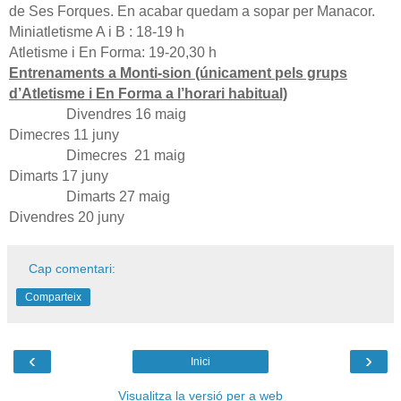
de Ses Forques. En acabar quedam a sopar per Manacor.
Miniatletisme A i B : 18-19 h
Atletisme i En Forma: 19-20,30 h
Entrenaments a Monti-sion (únicament pels grups
d’Atletisme i En Forma a l’horari habitual)
Divendres 16 maig
Dimecres 11 juny
Dimecres
21 maig
Dimarts 17 juny
Dimarts 27 maig
Divendres 20 juny
Cap comentari:
Comparteix
‹
›
Inici
Visualitza la versió per a web