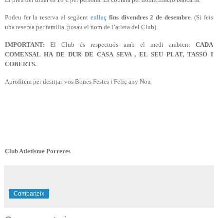
Podeu fer la reserva al següent
enllaç
fins divendres 2 de desembre
. (Si feis
una reserva per família, posau el nom de l’atleta del Club).
IMPORTANT:
El Club és respectuós amb el medi ambient
CADA
COMENSAL HA DE DUR DE CASA SEVA , EL SEU PLAT, TASSÓ I
COBERTS.
Aprofitem per desitjar-vos Bones Festes i Feliç any Nou
Club Atletisme Porreres
Comparteix