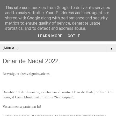
This site uses cookies from Google to deliver its services
Pàgina oficial del Club
and to analyze traffic. Your IP address and user-agent are
shared with Google along with performance and security
Atletisme Porreres
metrics to ensure quality of service, generate usage
statistics, and to detect and address abuse.
Disfruta de l’atletisme a Porreres
LEARN MORE
GOT IT
▼
Dinar de Nadal 2022
Benvolguts i benvolgudes atletes,
Dissabte 10 de desembre, celebrarem el nostre Dinar de Nadal, a les 13:00
hores, al Camp Municipal d’Esports “Ses Forques”.
Vos animem a participar-hi!
El preu del dinar és 10 € per persona. Es cobrarà per domiciliació bancària.