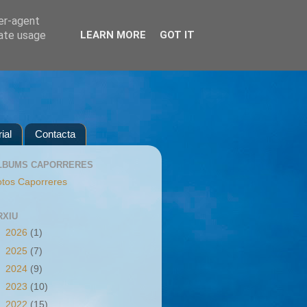
ser-agent
rate usage
LEARN MORE
GOT IT
ial
Contacta
LBUMS CAPORRERES
tos Caporreres
RXIU
►
2026
(1)
►
2025
(7)
►
2024
(9)
►
2023
(10)
▼
2022
(15)