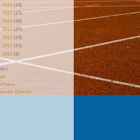
►
2016
(13)
►
2015
(17)
►
2014
(16)
►
2013
(27)
►
2012
(13)
►
2011
(11)
►
2010
(3)
INKS
AIB
A Palma
lendar Elitechip