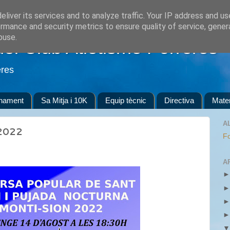
liver its services and to analyze traffic. Your IP address and u
rmance and security metrics to ensure quality of service, gene
buse.
del Club Atletisme Porreres
eres
enament
Sa Mitja i 10K
Equip tècnic
Directiva
Mater
A
 2022
Fo
A