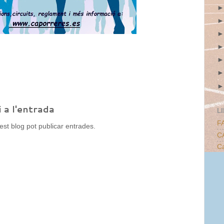
 a l'entrada
L
F
t blog pot publicar entrades.
C
Ca