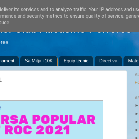
liver its services and to analyze traffic. Your IP address and u
rmance and security metrics to ensure quality of service, gene
buse.
del Club Atletisme Porreres
eres
enament
Sa Mitja i 10K
Equip tècnic
Directiva
Mater
A
1
Fo
A