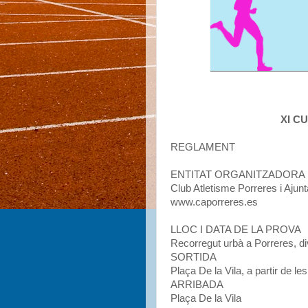
XI C
REGLAMENT
ENTITAT ORGANITZADORA
Club Atletisme Porreres i Ajun
www.caporreres.es
LLOC I DATA DE LA PROVA
Recorregut urbà a Porreres, d
SORTIDA
Plaça De la Vila, a partir de le
ARRIBADA
Plaça De la Vila