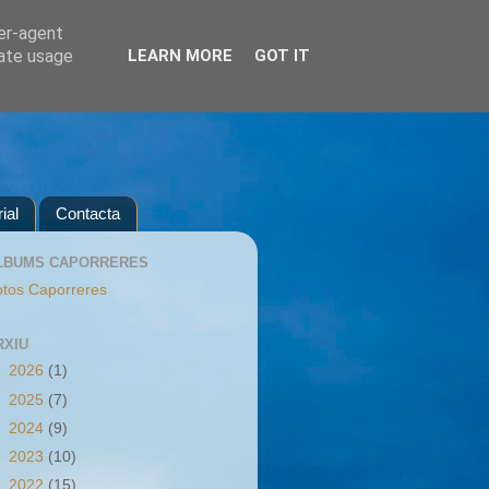
ser-agent
rate usage
LEARN MORE
GOT IT
ial
Contacta
LBUMS CAPORRERES
tos Caporreres
RXIU
►
2026
(1)
►
2025
(7)
►
2024
(9)
►
2023
(10)
►
2022
(15)