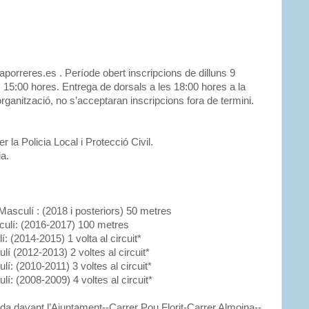
porreres.es . Període obert inscripcions de dilluns 9
s 15:00 hores. Entrega de dorsals a les 18:00 hores a la
organització, no s’acceptaran inscripcions fora de termini.
 la Policia Local i Protecció Civil.
a.
Masculí : (2018 i posteriors) 50 metres
sculí: (2016-2017) 100 metres
 (2014-2015) 1 volta al circuit*
í (2012-2013) 2 voltes al circuit*
í: (2010-2011) 3 voltes al circuit*
í: (2008-2009) 4 voltes al circuit*
ida davant l’Ajuntament--Carrer Pou Florit-Carrer Almoina--