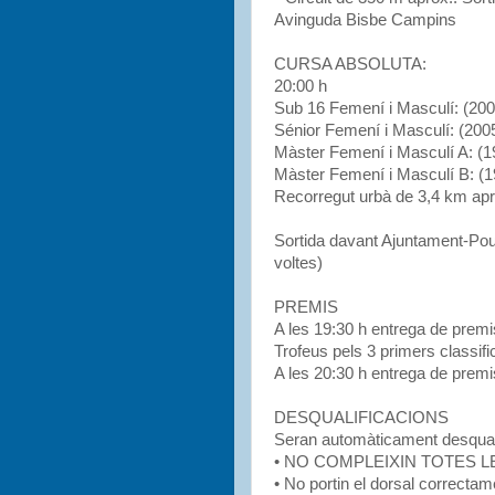
Avinguda Bisbe Campins
CURSA ABSOLUTA:
20:00 h
Sub 16 Femení i Masculí: (20
Sénior Femení i Masculí: (2005
Màster Femení i Masculí A: (1
Màster Femení i Masculí B: (19
Recorregut urbà de 3,4 km apr
Sortida davant Ajuntament-Pou 
voltes)
PREMIS
A les 19:30 h entrega de premis
Trofeus pels 3 primers classifi
A les 20:30 h entrega de prem
DESQUALIFICACIONS
Seran automàticament desqualif
• NO COMPLEIXIN TOTES 
• No portin el dorsal correctam