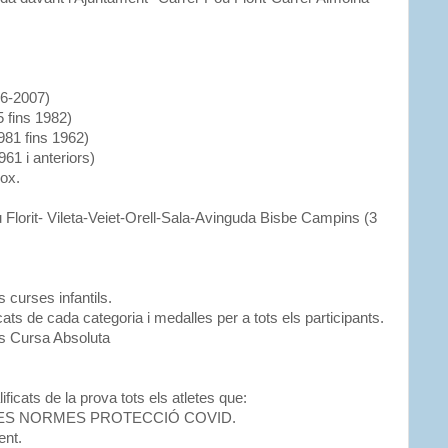
06-2007)
 fins 1982)
981 fins 1962)
61 i anteriors)
ox.
Florit- Vileta-Veiet-Orell-Sala-Avinguda Bisbe Campins (3
 curses infantils.
cats de cada categoria i medalles per a tots els participants.
is Cursa Absoluta
icats de la prova tots els atletes que:
LES NORMES PROTECCIÓ COVID.
ent.