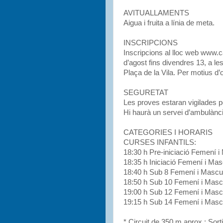
AVITUALLAMENTS
Aigua i fruita a línia de meta.
INSCRIPCIONS
Inscripcions al lloc web www.ca
d’agost fins divendres 13, a le
Plaça de la Vila. Per motius d’
SEGURETAT
Les proves estaran vigilades per
Hi haurà un servei d’ambulànci
CATEGORIES I HORARIS
CURSES INFANTILS:
18:30 h Pre-iniciació Femení i 
18:35 h Iniciació Femení i Ma
18:40 h Sub 8 Femení i Masculí:
18:50 h Sub 10 Femení i Mascul
19:00 h Sub 12 Femení i Mascul
19:15 h Sub 14 Femení i Mascul
* Circuit de 350 m aprox.: Sort