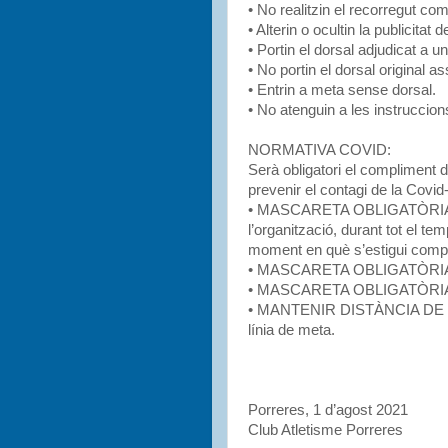
• No realitzin el recorregut com
• Alterin o ocultin la publicitat d
• Portin el dorsal adjudicat a un 
• No portin el dorsal original a
• Entrin a meta sense dorsal.
• No atenguin a les instruccions
NORMATIVA COVID:
Serà obligatori el compliment 
prevenir el contagi de la Covid
• MASCARETA OBLIGATÒRIA per 
l’organització, durant tot el te
moment en què s’estigui compe
• MASCARETA OBLIGATÒRIA dur
• MASCARETA OBLIGATÒRIA en
• MANTENIR DISTÀNCIA DE S
línia de meta.
Porreres, 1 d’agost 2021
Club Atletisme Porreres