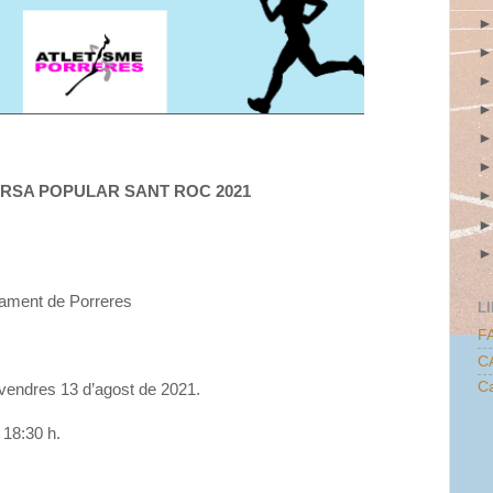
URSA POPULAR SANT ROC 2021
tament de Porreres
L
F
C
Ca
ivendres 13 d’agost de 2021.
s 18:30 h.