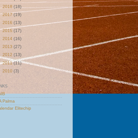
►
2018
(18)
►
2017
(19)
►
2016
(13)
►
2015
(17)
►
2014
(16)
►
2013
(27)
►
2012
(13)
►
2011
(11)
►
2010
(3)
INKS
AIB
A Palma
lendar Elitechip