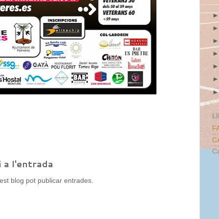
L
F
C
Ca
 a l'entrada
t blog pot publicar entrades.