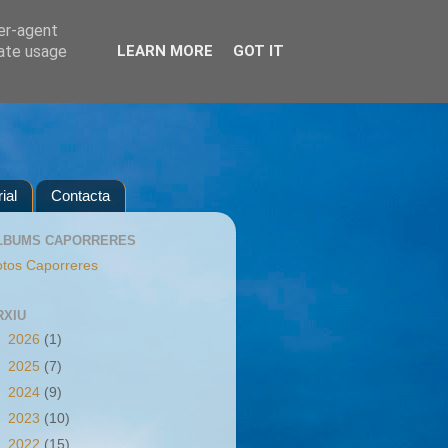
ser-agent
rate usage
LEARN MORE
GOT IT
ial
Contacta
LBUMS CAPORRERES
tos Caporreres
RXIU
►
2026
(1)
►
2025
(7)
►
2024
(9)
►
2023
(10)
►
2022
(15)