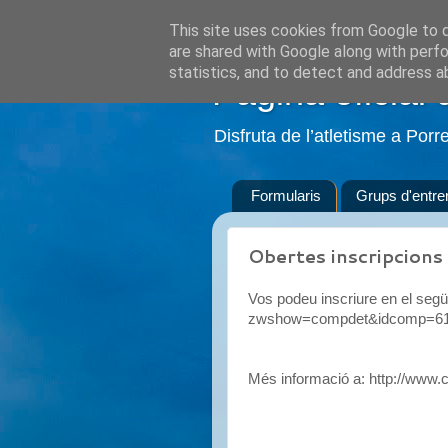
This site uses cookies from Google to de
are shared with Google along with perfo
statistics, and to detect and address a
Pàgina oficial 
Disfruta de l’atletisme a Porr
Formularis
Grups d'entr
Obertes inscripcions 
Vos podeu inscriure en el següe
zwshow=compdet&idcomp=6
Més informació a: http://www.