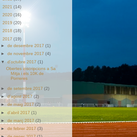
►
2021
(14)
►
2020
(16)
►
2019
(20)
►
2018
(18)
▼
2017
(19)
►
de desembre 2017
(1)
►
de novembre 2017
(4)
▼
d’octubre 2017
(1)
Obertes inscripcions a Sa
Mitja i els 10K de
Porreres
►
de setembre 2017
(2)
►
d’agost 2017
(2)
►
de maig 2017
(2)
►
d’abril 2017
(1)
►
de març 2017
(2)
►
de febrer 2017
(3)
►
de gener 2017
(1)