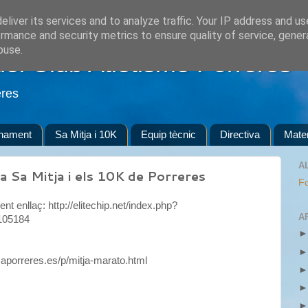
liver its services and to analyze traffic. Your IP address and u
rmance and security metrics to ensure quality of service, gene
buse.
del Club Atletisme Porreres
eres
enament
Sa Mitja i 10K
Equip tècnic
Directiva
Mater
A
a Sa Mitja i els 10K de Porreres
Fo
nt enllaç: http://elitechip.net/index.php?
A
105184
caporreres.es/p/mitja-marato.html