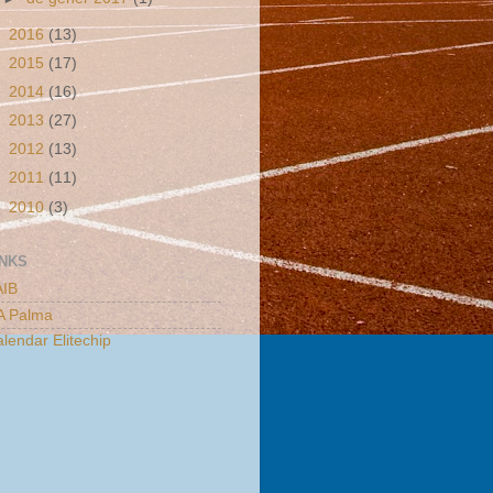
►
2016
(13)
►
2015
(17)
►
2014
(16)
►
2013
(27)
►
2012
(13)
►
2011
(11)
►
2010
(3)
INKS
AIB
A Palma
lendar Elitechip