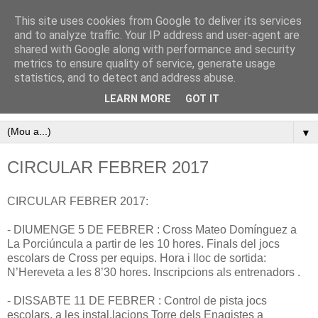
This site uses cookies from Google to deliver its services
Pàgina oficial del Club
and to analyze traffic. Your IP address and user-agent are
shared with Google along with performance and security
Atletisme Porreres
metrics to ensure quality of service, generate usage
statistics, and to detect and address abuse.
Disfruta de l’atletisme a Porreres
LEARN MORE
GOT IT
▼
CIRCULAR FEBRER 2017
CIRCULAR FEBRER 2017:
- DIUMENGE 5 DE FEBRER : Cross Mateo Domínguez a
La Porciúncula a partir de les 10 hores. Finals del jocs
escolars de Cross per equips. Hora i lloc de sortida:
N’Hereveta a les 8’30 hores. Inscripcions als entrenadors .
- DISSABTE 11 DE FEBRER : Control de pista jocs
escolars, a les instal.lacions Torre dels Enagistes a