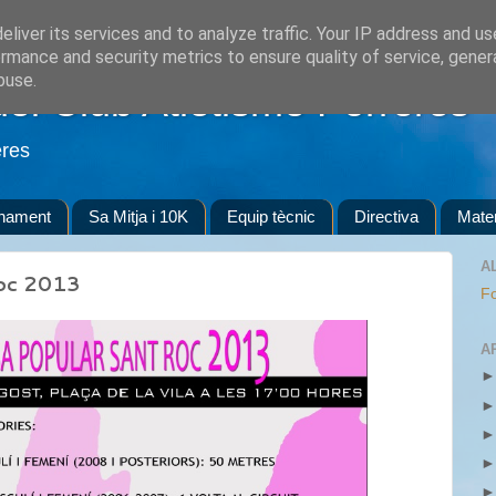
liver its services and to analyze traffic. Your IP address and u
rmance and security metrics to ensure quality of service, gene
buse.
del Club Atletisme Porreres
eres
enament
Sa Mitja i 10K
Equip tècnic
Directiva
Mater
A
Roc 2013
Fo
A