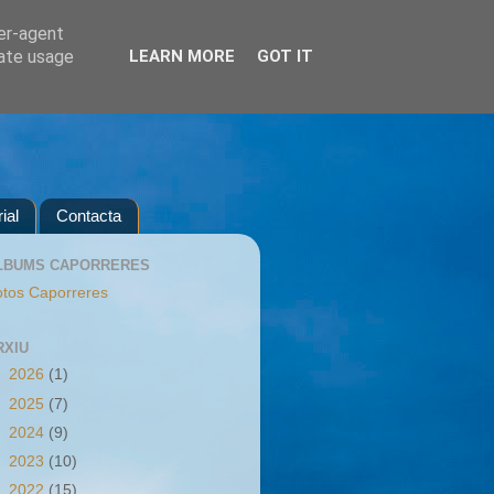
ser-agent
rate usage
LEARN MORE
GOT IT
ial
Contacta
LBUMS CAPORRERES
tos Caporreres
RXIU
►
2026
(1)
►
2025
(7)
►
2024
(9)
►
2023
(10)
►
2022
(15)