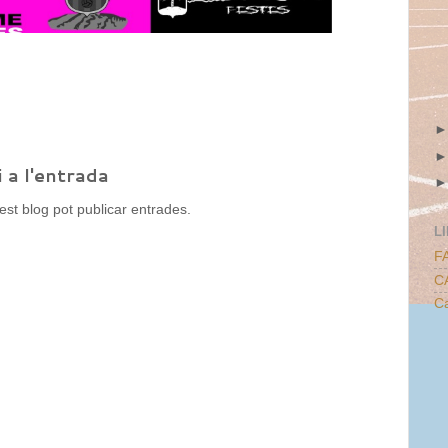
 a l'entrada
t blog pot publicar entrades.
L
F
C
Ca