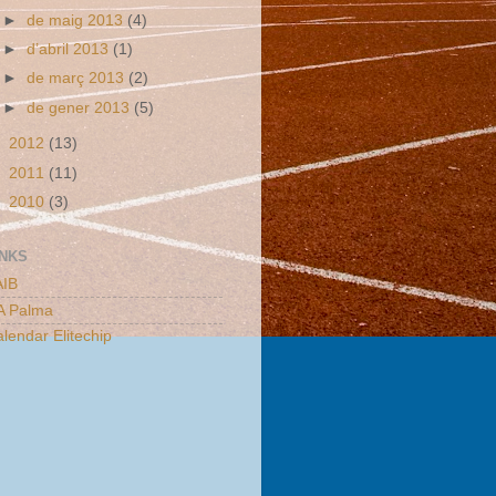
►
de maig 2013
(4)
►
d’abril 2013
(1)
►
de març 2013
(2)
►
de gener 2013
(5)
►
2012
(13)
►
2011
(11)
►
2010
(3)
INKS
AIB
A Palma
lendar Elitechip